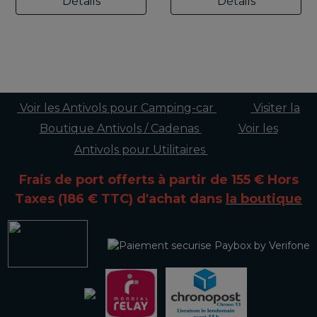
Détails
Détails
Voir les Antivols pour Camping-car
Visiter la
Boutique Antivols / Cadenas
Voir les
Antivols pour Utilitaires
Frais de port offerts à partir de 155 € Hors
Taxes (186 € TTC)
d'achat dans
la boutique