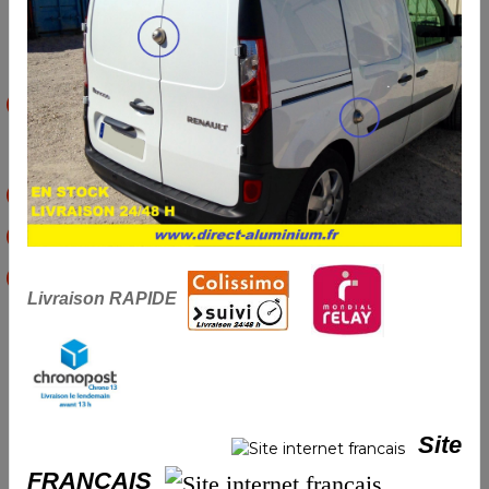
Caractéristiques:
Clé pour Barillet Haut de Gamme
à 7 Pistons et 500000
Combinaisons.
Pour cylindre à clé tubulaire
Clé tubulaire breveté de Camlock « Octogone »
Le numéro de la clé doit impérativement commencer par
Livraison RAPIDE
un H (particularité des verrous IMC Création)
Délai de fabrication:
5 semaines
Piéce de rechange d'origine garantie
Site
RETOUR A LA BOUTIQUE
FRANCAIS