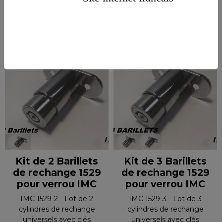
VOIR LES PRODUITS SIMILAIRES
Suggestions
Kit de 2 Barillets
Kit de 3 Barillets
de rechange 1529
de rechange 1529
pour verrou IMC
pour verrou IMC
IMC 1529-2 - Lot de 2
IMC 1529-3 - Lot de 3
cylindres de rechange
cylindres de rechange
universels avec clés
universels avec clés