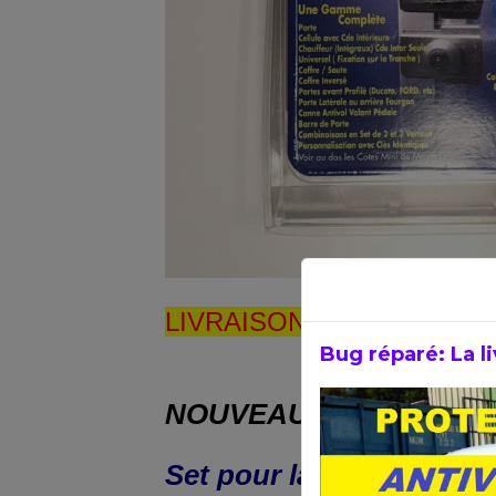
LIVRAISON GRATUITE 24/
Bug réparé: La li
NOUVEAU !!! Black Edit
Set pour la sécurisation