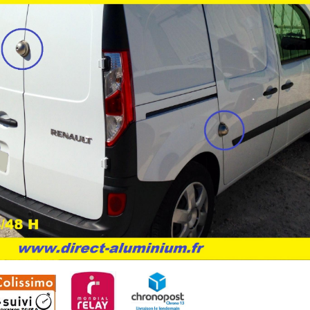
avec deverouillage interieur
IMC1507B 
 IMC 1584B NOIR