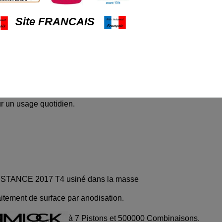
corps en ALUMINIUM macif
Site FRANCAIS
on simple)
portes des camping-car, caravane, ambulance, bus ....
ur un usage quotidien.
TANCE 2017 T4 usiné dans la masse
aitement de surface par anodisation.
à 7 Pistons et 500000 Combinaisons.