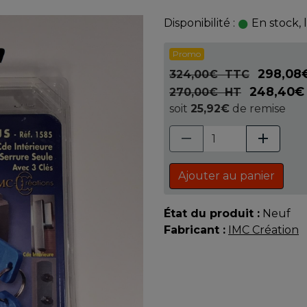
Disponibilité :
En stock, 
Promo
298,08
324,00€ TTC
248,40€
270,00€ HT
soit
25,92€
de remise
Ajouter au panier
État du produit :
Neuf
Fabricant :
IMC Création