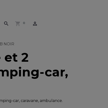
0
85B NOIR
 et 2
amping-car,
amping-car, caravane, ambulance.