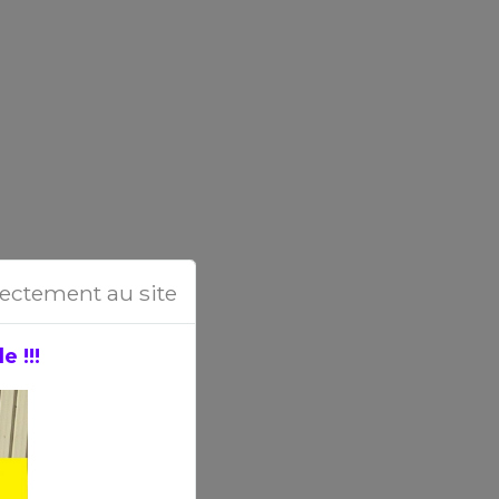
rectement au site
 !!!
anes,
camping