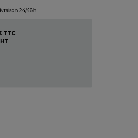
livraison 24/48h
€ TTC
 HT