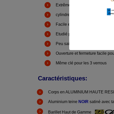
Extrêmement sûr, grâce à son 
cylindre à clé tubulaire (utilisati
Facile et rapide à installer
Etudié pour être utilisé sur les 
Peu saillant
Ouverture et fermeture facile po
Même clé pour les 3 verrous
Caractéristiques:
Corps en ALUMINIUM HAUTE RESIS
Aluminium teine
NOIR
satiné avec t
Barillet Haut de Gamme