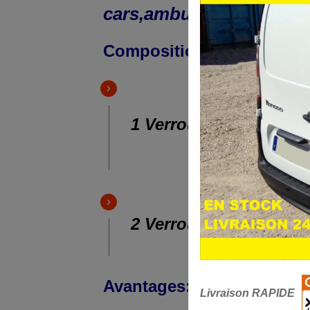
cars,
ambulances ..
Composition:
1 Verrou pour cellule 
2 Verrous pour coffre
Avantages:
Livraison RAPIDE