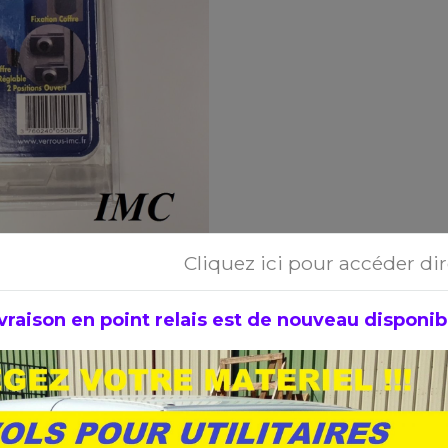
Cliquez ici pour accéder di
48H
vraison en point relais est de nouveau disponible
ion
 de la porte et des coffres des carav