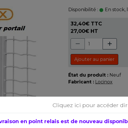
Disponibilité :
En stock, 
32,40€ TTC
27,00€ HT
Ajouter au panier
État du produit :
Neuf
Fabricant :
Locinox
Cliquez ici pour accéder di
vraison en point relais est de nouveau disponible