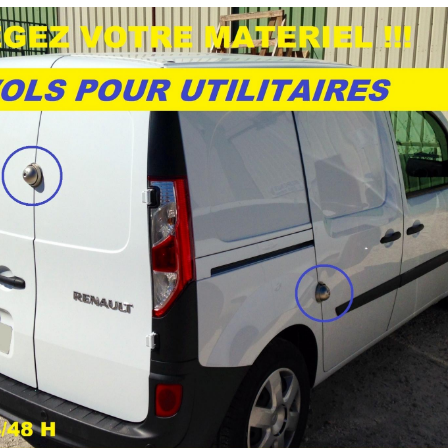
CIER GALVANISE avec le système de fixati
le entre les deux vantaux (ouverture impos
VANISE
us