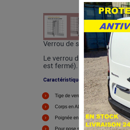
Verrou de sol LOCINOX en A
Le verrou de sol se verrouil
est fermé).
Caractéristiques:
Tige de verouillage en ACIER GAL
Corps en ALU brut
Poignée en ALU brut
Pour pose sur profil de 40 mm ou pl