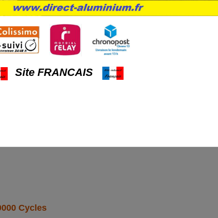
 mm
e 140 mm dans le sol au verrouillage)
ermeture du portail
Site FRANCAIS
Fix
nt
0000 Cycles