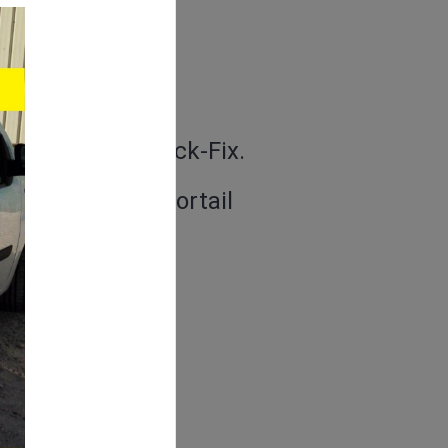
on innovant Quick-Fix.
sible quant le portail