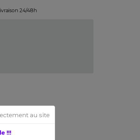
livraison 24/48h
rectement au site
 !!!