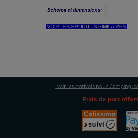
Schéma et dimensions:
VOIR LES PRODUITS SIMILAIRES
antivol scooter,antivol moto,antivol moto sra,antivol moto homologué,comparatif antivol m
antivol moto,antivol pour moto,antivol scooter,antivol pour s
cher,,
Voir les Antivols pour Camping-c
Frais de port offer