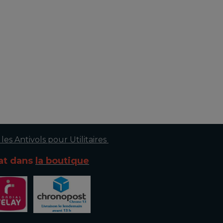
ol scooter,antivol scooer sra pas cher,antivol scooter agree assurance,antivol scooter pas
 les Antivols pour Utilitaires
at dans
la boutique