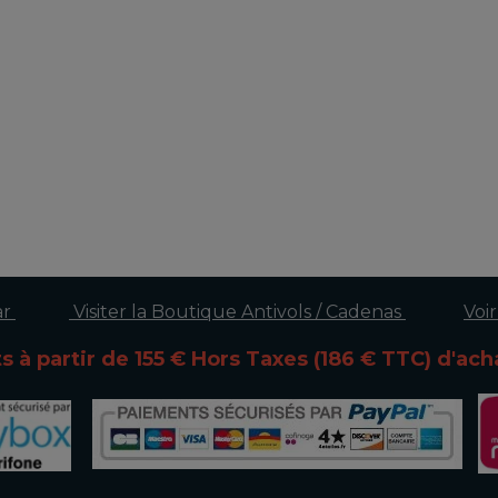
oto,antivol moto alarme,antivol moto u,antivol moto abus,antivol scooter sra,antivol scooter homologé,antivol scooter u,meilleur antiv
cooter,bloque disque moto,bloque disque scooter,bloque disque pour moto,bloque disque pour scooter
ar
Visiter la Boutique Antivols / Cadenas
Voir
ts à partir de 155 € Hors Taxes (186 € TTC)
d'ach