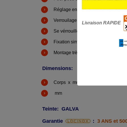
Réglage en hauteur de la tige: 100
Verrouilage: 140 mm (encastrement d
Livraison RAPIDE
Se vérrouille entre les vantaux a la f
Fixation simple et rapide par Quick-
Montage très facile sur portail exista
Dimensions:
Corps x mm
mm
Teinte: GALVA
Garantie
:
3 ANS et 50