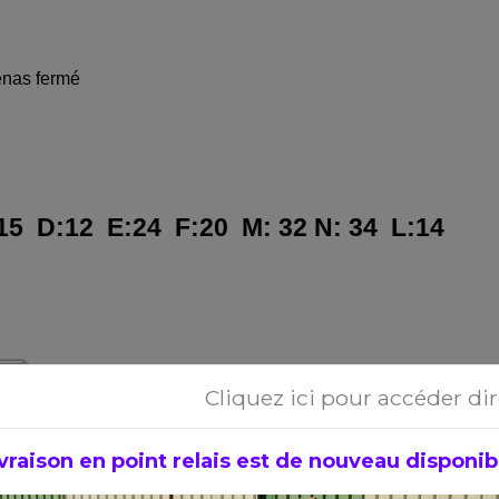
enas fermé
5 D:12 E:24 F:20 M: 32 N: 34 L:14
Cliquez ici pour accéder di
vraison en point relais est de nouveau disponible