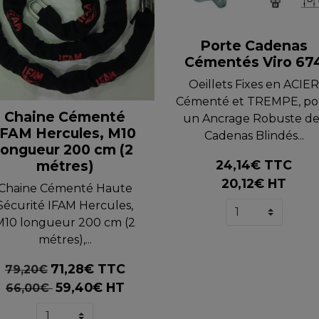
Porte Cadenas
Cémentés Viro 67
Oeillets Fixes en ACIE
Cémenté et TREMPE, po
Chaine Cémenté
un Ancrage Robuste de
IFAM Hercules, M10
Cadenas Blindés...
longueur 200 cm (2
métres)
24,14€ TTC
20,12€ HT
Chaine Cémenté Haute
Sécurité IFAM Hercules,
M10 longueur 200 cm (2
métres),...
71,28€ TTC
79,20€
59,40€ HT
66,00€