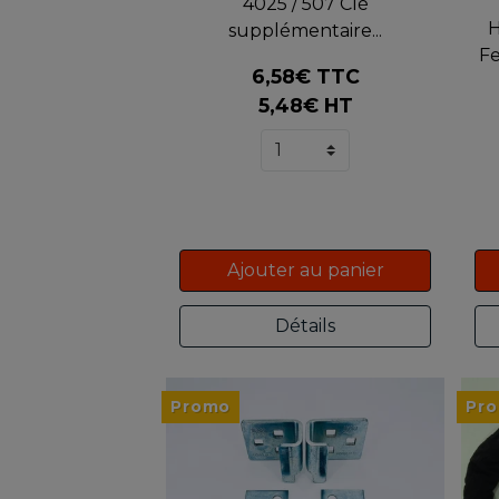
4025 / 507 Clé
H
supplémentaire...
Fe
6,58€ TTC
5,48€ HT
Ajouter au panier
Détails
Promo
Pro