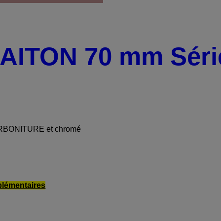
ITON 70 mm Séri
ARBONITURE et chromé
plémentaires
: