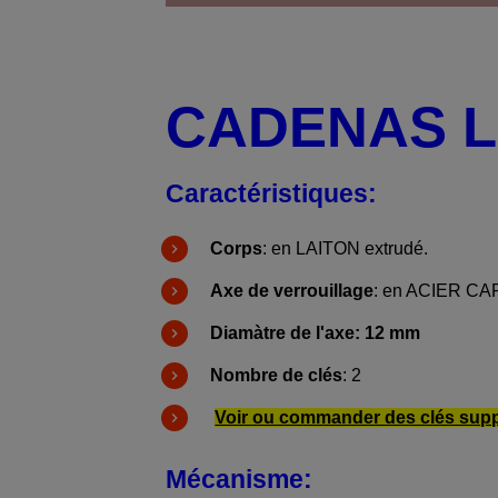
CADENAS LA
Caractéristiques
:
Corps
: en LAITON extrudé.
Axe de verrouillage
: en ACIER C
Diamàtre de l'axe: 12 mm
Nombre de clés
: 2
Voir ou commander des clés sup
Mécanisme