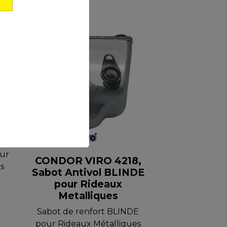
Promotion
1
R
ur
CONDOR VIRO 4218,
s
Sabot Antivol BLINDE
pour Rideaux
Metalliques
Sabot de renfort BLINDE
pour Rideaux Métalliques