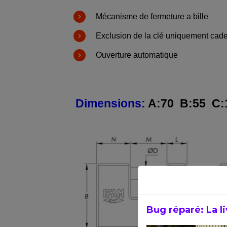
Mécanisme de fermeture a bille
Exclusion de la clé uniquement cad
Ouverture automatique
Dimensions:
A:70 B:55 C:1
Bug réparé: La li