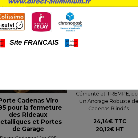
motion
Site FRANCAIS
Porte Cadenas
Cémentés Viro 67
Oeillets Fixes en ACIE
Cémenté et TREMPE, po
Porte Cadenas Viro
un Ancrage Robuste de
95 pour la fermeture
Cadenas Blindés...
des Rideaux
etalliques et Portes
24,14€ TTC
de Garage
20,12€ HT