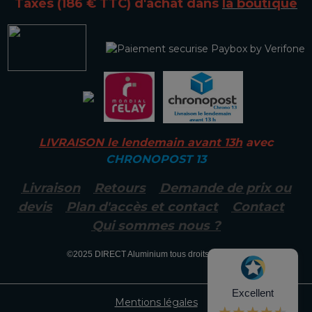
Taxes (186 € TTC)
d'achat dans
la boutique
LIVRAISON le lendemain avant 13h
avec
CHRONOPOST 13
Livraison
Retours
Demande de prix ou
devis
Plan d'accès et contact
Contact
Qui sommes nous ?
©2025
DIRECT Aluminium tous droits réservés.
Excellent
Mentions légales