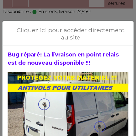
Disponibilité :
En stock, livraison 24/48h
52,80€ TTC
Cliquez ici pour accéder directement
44,00€ HT
au site
Bug réparé: La livraison en point relais
est de nouveau disponible !!!
Ajouter au panier
État du produit :
Neuf
Fabricant :
IFAM
Antivol en U avec sécurité maximale
Avantages:
L’antivol en U Pole 100 d’IFAM apporte une sécurité maximale