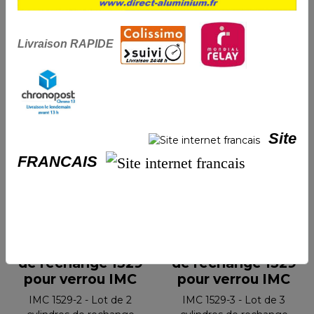
Livraison RAPIDE
Suggestions
Site
FRANCAIS
Kit de 2 Barillets
Kit de 3 Barillets
de rechange 1529
de rechange 1529
pour verrou IMC
pour verrou IMC
IMC 1529-2 - Lot de 2
IMC 1529-3 - Lot de 3