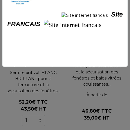
Suggestions
Site
FRANCAIS
Assur-baie,
Verrou X23 pour
Antivol pour
fenêtres, baies
fenêtres et baies
coulissantes et
coulissantes
portes (BLANC)
(Laqué Blanc)
Verrou pour la fermeture
et la sécurisation des
Serrure antivol BLANC
fenêtres et baies vitrées
BRILLANT pour la
coulissantes...
fermeture et la
sécurisation des fenêtres...
À partir de
52,20€ TTC
43,50€ HT
46,80€ TTC
39,00€ HT