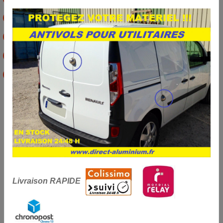
Fermeture par cylindre à 7 goupilles
Verrouillage par 2 billes acier "type goupille aviation
1 Cléf
tubulaire en laiton nickelé
Notice de montage avec photos
Conditionnement
:
1 assur-baie
Teinte:
LAQUE NOIR MAT
notice-de-montage-assur-baie.pdf
(189.58 Ko)
Livraison RAPIDE
VOIR LES PRODUITS SIMILAIRES
RETOUR A LA BOUTIQUE