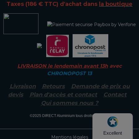
Taxes (186 € TTC)
d'achat dans
la boutique
LIVRAISON le lendemain avant 13h
avec
CHRONOPOST 13
Livraison
Retours
Demande de prix ou
devis
Plan d'accès et contact
Contact
Qui sommes nous ?
©2025
DIRECT Aluminium tous droits réservés.
Excellent
Mentions légales