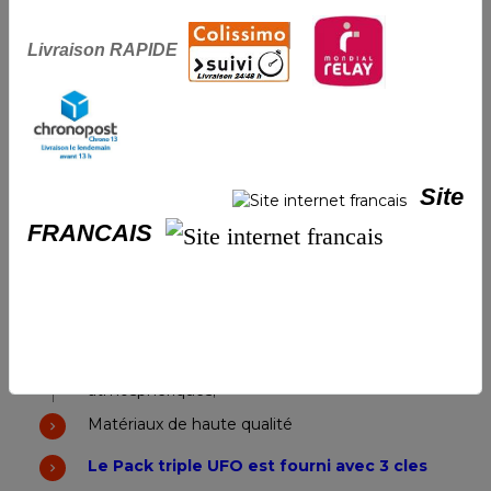
Calotte avec à l'intérieur des billes en acier
cémenté anti-carottage;
Livraison RAPIDE
Absence d'espaces et donc aucune possibilité
d'insérer un quelconque outil aussi bien sur le
cylindre que sur les brides extérieures;
Clé "Chicago" avec 250.000 combinaisons
possibles,
Site
Serrure testée avec 100.000 cycles
FRANCAIS
d'ouverture et de fermeture;
Kit de montage complet de cales avec joints
et lamelles de sûreté pour une parfaite tenue
anti-effraction;
Finition Nickel Matt pour une résistance
parfaite et garantie aux agents
atmosphériques;
Matériaux de haute qualité
Le Pack triple UFO est fourni avec 3 cles